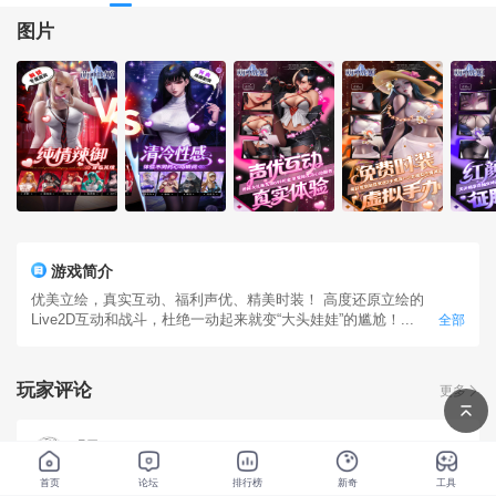
图片
游戏简介
优美立绘，真实互动、福利声优、精美时装！ 高度还原立绘的
Live2D互动和战斗，杜绝一动起来就变“大头娃娃”的尴尬！...
全部
玩家评论
更多
喝孑
2025-11-22
首页
论坛
排行榜
新奇
工具