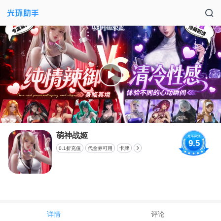
萌神战姬
9.5
0.1折充值
代金券可用
卡牌
详情
评论