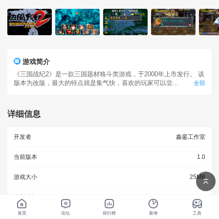
游戏处理。
3、如有任何问题、意见与建议，均可点击右上角一键进群进行
反馈，采纳有奖！
游戏简介
《三国战纪2》是一款三国题材格斗类游戏，于2000年上市发行。 该
版本为改版，最大的特点就是集气快，喜欢的玩家可以尝...
全部
详细信息
开发者
鑫銮工作室
当前版本
1.0
游戏大小
25MB
更新时间
2021-07-04
首页
论坛
排行榜
新奇
工具
权限用途
查看