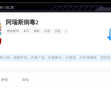
00
/
01:25
阿瑞斯病毒2
角色扮演
末日
单机
生存
沙盒
评论
论坛