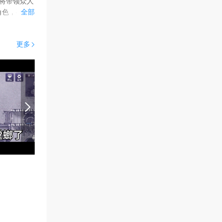
将带领众人
角色，有繁
全部
去探索冒
、雇佣能力
更多
场景中存在
也有可能得
武器啦，阿
造你的武
SS，这些
可能击败他
0
阿月..
防守甲虫实况录屏