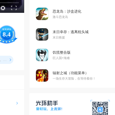
恐龙岛：沙盒进化
激斗恐龙岛
末日幸存：逃离枕头城
8.4
末日救援
饥慌整合版
巨人国+海难
刚刚：「阿瑞斯小镇」地图开启，庆典广场、庆典舞台、许愿池、历史博物馆、居民区、足球场等周年区域陆续登场
辐射之城（功能菜单）
一场生存大冒险，在等待着你！