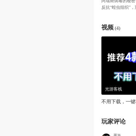
阿瑞斯病毒的秘密
反抗“蝗虫组织”
华热闹的小镇、生
险，你可以和各种
视频
各异的战土和你井
(4)
一些解密玩法，你
知一些被尘封的故
瑞斯病毒2不仅有
器，使你在战斗中
BOSS各具特色
们。当然，如果你
光游客栈
不用下载，一键
玩家评论
覆海