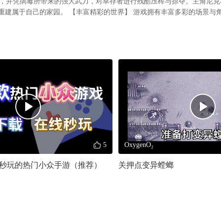
，并凭病毒所带来的强大武力，对幸存者进行残酷压榨与掠夺。主角尼克
，重建属于自己的家园。 【丰富精彩的世界】 游戏拥有丰富多彩的场景与
机勃勃的森林、荒凉破败的社区、感染肆虐的军事基地等众多场景等待你
各样的角色互动，与精明市侩的商人交易、招募任劳任怨的工人帮你工作
肩战斗，相信你一会喜欢这个精彩的世界。 【烧脑闻味的解谜】 在某些
可以通过不断的试验或者缜密的推理来解开这些秘密，获得丰富的奖励。
事。 【特色的武器和改造系统】 既然有战斗，那肯定少不了各种各样的
数量繁多的武器供你选择，还有改造系统，你可以获取各种有趣的配件改
所向披靡。 【挑战各种强大的BOSS】 本作存在大量的精英怪物和挑战BO
，你需要通过一次又一次的战斗磨炼你的技艺，发掘这些怪物的弱点，才有
有技术超神的小伙伴带你躺赢也行。
5
OxygenO₂
秒玩的热门小众手游（推荐）
关押点变异螳螂