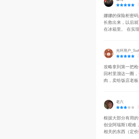
2
娜娜的保险柜密码是
长救出来，以后就
在冰箱里。 在实
而且把武器商救出
五把可以拿到一个
肉的一个*。开荒
光环用户_Toz
2
的话直接冲到旁边
具损坏可以直接修
攻略
拿到第一把枪
白天以后，疑似会
回村里溜达一圈，
肉，卖给饭店老板
用，他老肉了可以
子打，这时候就考
那间建议先不要去
老六
2
是给他三四发火铳
门（那门应该很好
根据大部分有用的
你（这四十发子弹
创业阿瑞斯1艰难
外一个人（随便一
相关的东西（定价比
可以给铁拳拿弓，
揪心了。