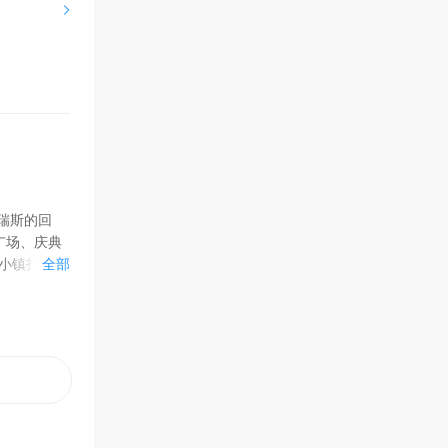
阿瑞斯的回
广场、庆典
小镇打卡，
全部
限时返场】
年蜡烛在蛋
球友谊赛、
队参加足球
K，以及升
！周年限定
抽奖等内容
、头像框、