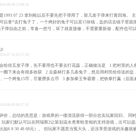
024-08-08 13:00:18
1993 07 23 拿到枪以后不要先把子弹用了，留几发子弹来打黄四海。 
可以拿*去打兔子了，一个烤好的兔子可以卖15块钱，盐的话去镇子里面
现子弹自由之前，常备一把弓，坏了就直接修，不需要重新做，配件也可
来后他会免费送一个，挑贵的拿就行。 每天打一把拳王争霸赛可以拿20
拳王头巾，主角装备可以多加100血。打赢比赛的那20块钱可以用来雇佣
非常好用。 我建议打机的时候用刀直接砍，而不是用弹弓，因为打一下打
QJ
024-07-16 02:57:20
给他一下狠的就行了，还有我挺讨厌这个鸡被打死以后会像乒乓球一样飞
，非常方便，耐久度为零也可以修，前提是你的材料够的话。 （在凌晨
会给你五发子弹，先不要用也不要去打花蕊，正确做法是 1.把村里的人
有一个bug，要是会弹两遍催你发工资，实测无影响）
一圈下来会有很多收获 2.去森林打多几条兔子，然后用村民给你送的盐
，一个烤兔15币，尽量攒多点币 3.参加拳王争霸赛，把铁拳打赢（后面
扛伤害） 4.直接雇佣铁拳，最好多做一套护甲和刀，攒点箭，去蝗虫社
验你的技术了，我打着还是比较轻松的，毕竟有个扛伤的 5.最上排的房
，有埋伏空间小，打不过 6.打到有黄四海那间，黄四海虽然肉，而且会
024-08-09 08:17:31
他就老实了（留子弹就是为了更好地杀掉黄四海） 7.在黄四海尸体上找
找，出房子左转就到了）进门以后没有任何危险，还有40发火铳子弹和很
评价，总结的意思是：游戏界的一缕清流获得一部分忠实玩家回归。 同
就可以去打花蕊了，花蕊掉的花又可以换50发子弹） 8.打关押点建议雇
，玩家们默认可以在阿瑞斯2让策划温水煮青蛙变相的支持游戏，出可以提
个）给他们都做好铁套，一把枪一把刀，枪给铁拳，为了节省子弹，前面
如6 8 30 48 68元）。 但玩家不愿意当冤大头，还没享受游戏的乐趣就被
很容易就打死了，打那个boss的时候再给铁拳换枪，然后就是考验你技术