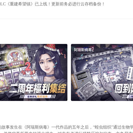
篇DLC《重建希望镇》已上线！更新前务必进行云存档备份！
推荐使用【普通更新】，使用【安全更新】无法安装游戏请重启游戏使用普
戏专为旧版Android打造，高系统机型（安卓13、14）可能无法正常运行
使用过畅玩下载方式，需要启动的玩家请前往【下载管理】→【畅玩管理】
防止数据丢失，请退出游戏前 （更新前）请进行云端备份存档，【我的营地
备份存档】
的故事发生在《阿瑞斯病毒》一代作品的五年之后，“蝗虫组织”通过生物