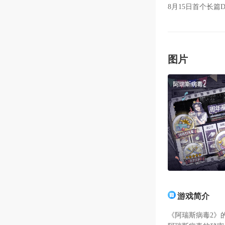
8月15日首个长
常见问题
1. 游戏内更新
2. 兼容问题：游
图片
后续优化
3. 畅玩启动：
管理】启动游戏
4. 游戏数据：
档】→【前往云端
游戏简介
《阿瑞斯病毒2》