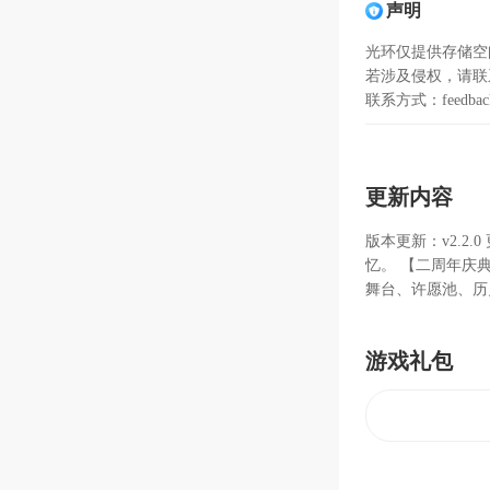
声明
光环仅提供存储空
若涉及侵权，请联
联系方式：feedback
更新内容
版本更新：v2.2.
忆。 【二周年庆
舞台、许愿池、历
完成任务可领取「
周年签到、周年抽
游戏礼包
糕处许愿抽奖，还
沙滩排球赛、捉迷
友谊赛，参与即可
级版捉迷藏来袭！
装备【天鹰座】、
同步开启。每日登