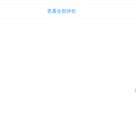
声音太难听了
特色玩法
攻房区的时候状态不够了直接出去回血再进去（不
的敌人不会再爬起来了，利用这个你可以耗死他们
亮点
为什么照片的美
查看全部评价