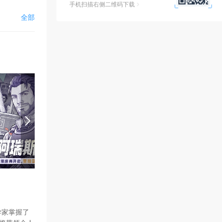
手机扫描右侧二维码下载
全部
通更新即可
，需等待官方
→【畅玩游戏
】→【存
学家掌握了