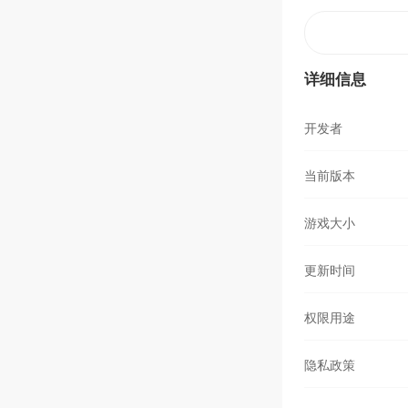
一般般
音乐
猪的
还是漏洞）反正死
见的长得不一样
详细信息
开发者
当前版本
游戏大小
更新时间
权限用途
隐私政策