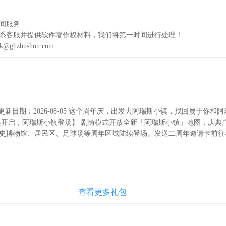
间服务
系客服并提供软件著作权材料，我们将第一时间进行处理！
@ghzhushou.com
0 更新日期：2026-08-05 这个周年庆，出发去阿瑞斯小镇，找回属于你和
典开启，阿瑞斯小镇登场】 剧情模式开放全新「阿瑞斯小镇」地图，庆典
史博物馆、居民区、足球场等周年区域陆续登场。发送二周年邀请卡前往
周年勋章」「周年纪念卡片」等纪念奖励！ 【周年福利放送，限定内容
奖、庆典时光商店、双倍游园币同步开启！每日登录领取好礼，收集二周
有往期免费套装「瑞鳞套」「庆典套」「奔腾套」「水枪」返场。 【足
藏2.0开场】 周年小镇热闹开赛！尼克、尼奥、西瓜、姜娜等熟悉角色组
获取「大力神杯」「纪念球服」等奖励。还有一代二代男女主沙滩排球P
查看更多礼包
 【线上模式周年狂欢，限定武器装备登场】 线上模式同步开启周年活动
周年限定武器【天鹰弓】上线，周年限定皮肤与背景、周年通行证、周年
录签到、参与限时比赛、收集周年贴纸，还可兑换家具、饰品、限定语音