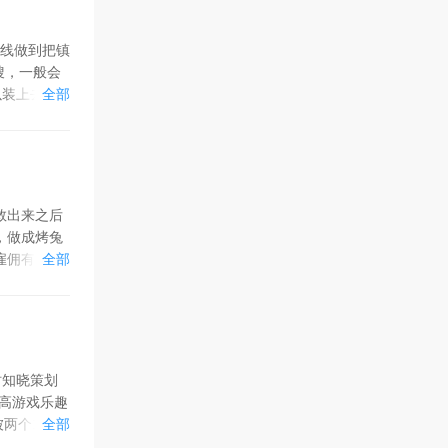
主线做到把镇
搜，一般会
以装上去，
全部
块钱，打赢
铁锤，非常
不死。用刀
出去。 工
喝饮料跳到
救出来之后
，做成烤兔
雇佣有大
全部
区一个个房
子的最右边
叫小弟，但
到钥匙去开
多物质在等
时知晓策划
佣铁拳和另
高游戏乐趣
两波敌人你
两个128给
全部
啦
上手难度