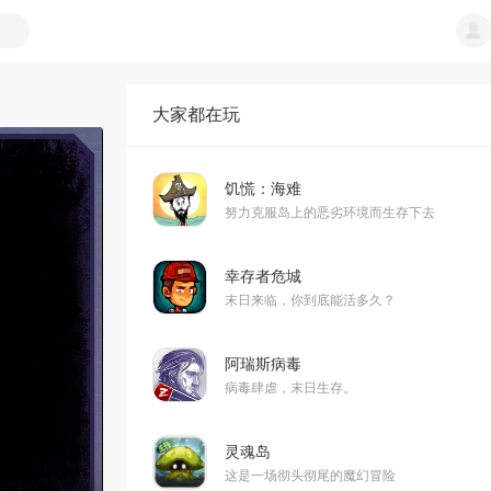
大家都在玩
饥慌：海难
努力克服岛上的恶劣环境而生存下去
幸存者危城
末日来临，你到底能活多久？
阿瑞斯病毒
病毒肆虐，末日生存。
灵魂岛
这是一场彻头彻尾的魔幻冒险