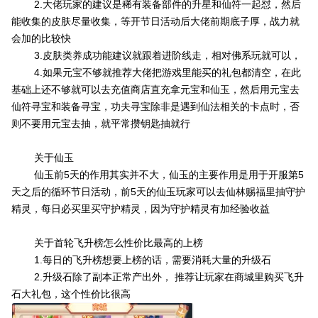
2.大佬玩家的建议是稀有装备部件的升星和仙符一起怼，然后
能收集的皮肤尽量收集，等开节日活动后大佬前期底子厚，战力就
会加的比较快
3.皮肤类养成功能建议就跟着进阶线走，相对佛系玩就可以，
4.如果元宝不够就推荐大佬把游戏里能买的礼包都清空，在此
基础上还不够就可以去充值商店直充拿元宝和仙玉，然后用元宝去
仙符寻宝和装备寻宝，功夫寻宝除非是遇到仙法相关的卡点时，否
则不要用元宝去抽，就平常攒钥匙抽就行
关于仙玉
仙玉前5天的作用其实并不大，仙玉的主要作用是用于开服第5
天之后的循环节日活动，前5天的仙玉玩家可以去仙林赐福里抽守护
精灵，每日必买里买守护精灵，因为守护精灵有加经验收益
关于首轮飞升榜怎么性价比最高的上榜
1.每日的飞升榜想要上榜的话，需要消耗大量的升级石
2.升级石除了副本正常产出外， 推荐让玩家在商城里购买飞升
石大礼包，这个性价比很高