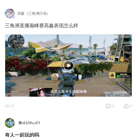
演鑫（三角洲行动）
三角洲直播巅峰赛高鑫表现怎么样
08-07
0
0
誉eEkMwyPJ
有人一起玩的吗