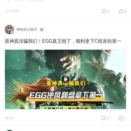
23小时前
1
0
神奇的小煦子
蛋神真没骗我们！EGG真王朝了，顺利拿下C组首轮第一
08-06
0
0