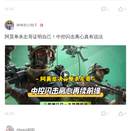
08-06
1
0
神奇的小煦子
阿昊单杀左哥证明自己！中控闪击离心真有说法
08-06
1
0
Always聪聪