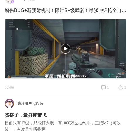
增伤BUG+新腰射机制！限时S+级武器！最强冲锋枪全自动MK4优缺点介绍与改法教学！
08-06
1
2
光环用户_q3Vbr
找搭子，最好能带飞
目前只有12级，只能打大坝，有1000万左右纯币，三把M7（可改
装），有麦且能听指挥