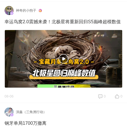
神奇的小煦子
幸运鸟窝2.0震撼来袭！北极星将重新回归S5巅峰超模数值
08-06
0
0
演鑫（三角洲行动）
钢牙单局1700万撤离