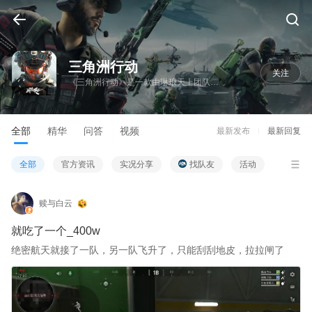
三角洲行动
关注
《三角洲行动》是一款由琳琅天上团队研发运营的新一代战术射击品质标杆游戏。目前已上线PC/移动端/主机平台。 在经典的《三角洲特种部队》IP续作中，你将化身特战干员，与队友紧密协作，灵活制定战术，完成各种极限行动。中远距离战术战斗、秘密潜入解决目标、驾驶重型载具火力输出、海量随机事件、几十人的大战场对决…在这里，你将获得丰富又刺激的作战体验。
全部
精华
问答
视频
最新发布
最新回复
全部
官方资讯
实况分享
找队友
活动
赎与白云
就吃了一个_400w
绝密航天就接了一队，另一队飞升了，只能刮刮地皮，拉拉闸了