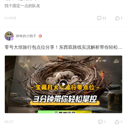
找个固定一点的队友
8小时前
11
1
神奇的小煦子
零号大坝旅行包点位分享！东西双路线实况解析带你轻松上手
08-07
0
0