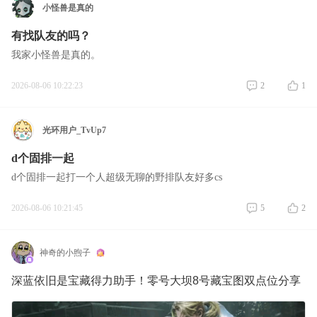
小怪兽是真的
有找队友的吗？
我家小怪兽是真的。
2026-08-06 10:22:23
2
1
光环用户_TvUp7
d个固排一起
d个固排一起打一个人超级无聊的野排队友好多cs
2026-08-06 10:21:45
5
2
神奇的小煦子
深蓝依旧是宝藏得力助手！零号大坝8号藏宝图双点位分享