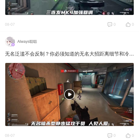
08-07
0
0
Always聪聪
无名泛滥不会反制？你必须知道的无名大招距离细节和冷门机制盘点！
08-07
0
0