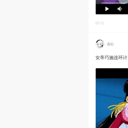
05-11
点心
女帝巧施连环计