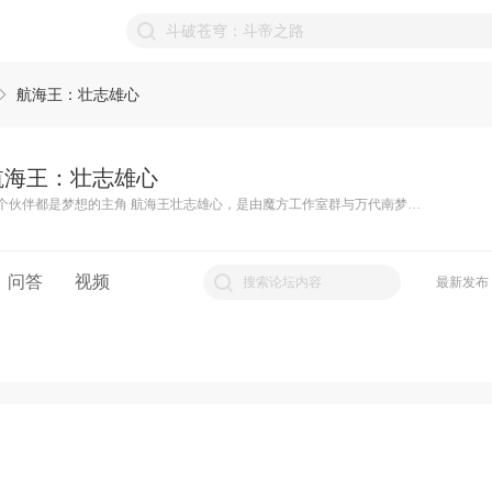
航海王：壮志雄心
航海王：壮志雄心
每个伙伴都是梦想的主角 航海王壮志雄心，是由魔方工作室群与万代南梦宫联合研发的航海王竞技动作手游。在这里，船长可以体验到仿佛置身于ONEPIECE世界的沉浸感，3分钟指尖格斗大秀。每个伙伴都是梦想的主角！ ●守护的信仰，决定拳头的重量|高品质正版重燃感动 ●每个伙伴，都是梦想的主角|用心做好每一个角色 ●一场真正的对决，不被干扰|公平PVP竞技 ●不能在一起的，还叫伙伴吗|援护技特定触发 ●向着伟大航路出发|多人组队海域探险
问答
视频
最新发布