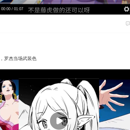
00:00
/
01:07
，罗杰当场武装色