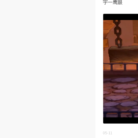
宇一鹰眼
05-11