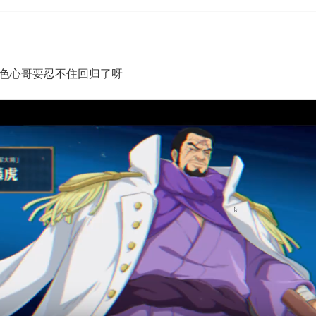
色心哥要忍不住回归了呀