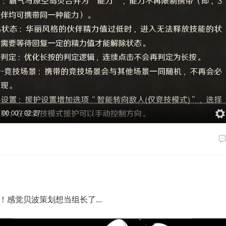
00:00
/
02:27
！感觉贝波策划想当组长了...