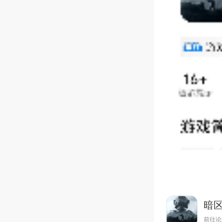
暗
前往论