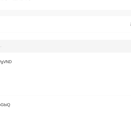
~
gVND
GbiQ