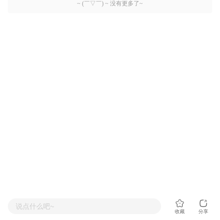
~ (￣▽￣) ~ 没有更多了~
说点什么吧~
收藏
分享