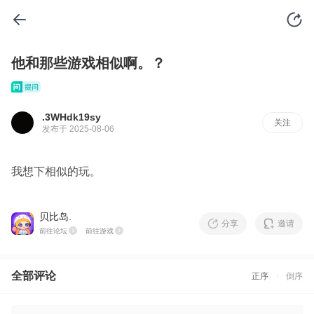
他和那些游戏相似啊。？
.3WHdk19sy
关注
发布于 2025-08-06
我想下相似的玩。
贝比岛.
分享
邀请
前往论坛
前往游戏
全部评论
正序
倒序