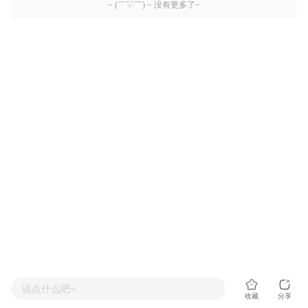
~ (￣▽￣) ~ 没有更多了~
说点什么吧~
收藏
分享