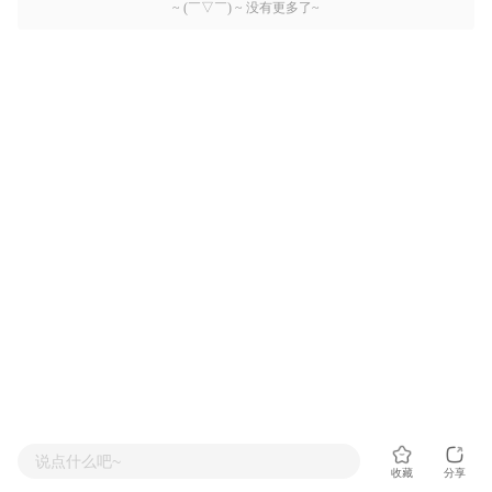
~ (￣▽￣) ~ 没有更多了~
说点什么吧~
收藏
分享