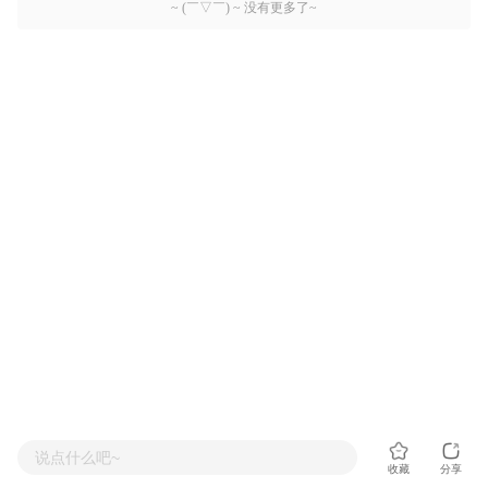
~ (￣▽￣) ~ 没有更多了~
说点什么吧~
收藏
分享