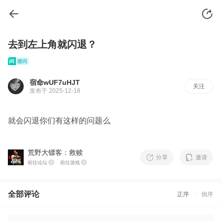
去到左上角就闪退？
宿命wUF7uHJT
关注
发布于 2025-12-18
就会闪退你们有这样的问题么
荒野大镖客：救赎
分享
邀请
前往论坛
前往游戏
全部评论
正序
倒序