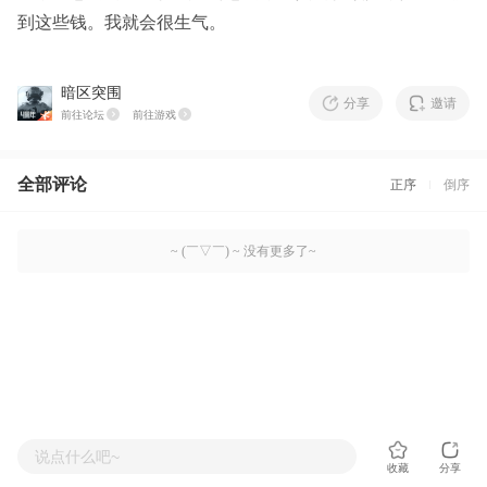
到这些钱。我就会很生气。
暗区突围
分享
邀请
前往论坛
前往游戏
全部评论
正序
倒序
~ (￣▽￣) ~ 没有更多了~
说点什么吧~
收藏
分享