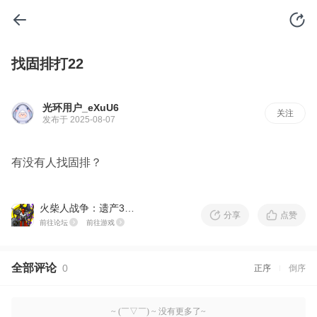
找固排打22
光环用户_eXuU6
关注
发布于 2025-08-07
有没有人找固排？
火柴人战争：遗产3国际版
分享
点赞
前往论坛
前往游戏
全部评论
0
正序
倒序
~ (￣▽￣) ~ 没有更多了~