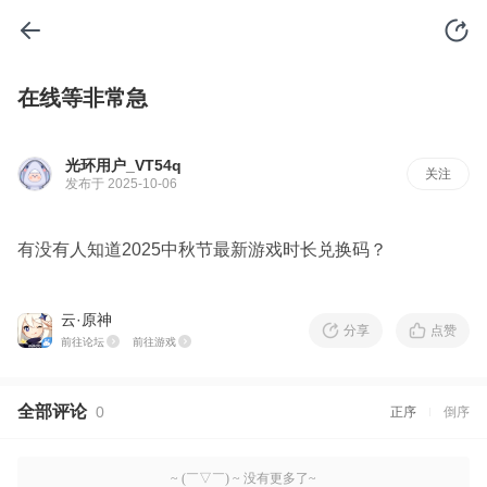
在线等非常急
光环用户_VT54q
关注
发布于 2025-10-06
有没有人知道2025中秋节最新游戏时长兑换码？
云·原神
分享
点赞
前往论坛
前往游戏
全部评论
0
正序
倒序
~ (￣▽￣) ~ 没有更多了~