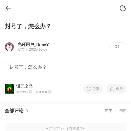
封号了，怎么办？
光环用户_fbmvY
关注
发布于 2025-10-07
，封号了，怎么办？
诅咒之岛
分享
点赞
前往论坛
前往游戏
全部评论
0
正序
倒序
~ (￣▽￣) ~ 没有更多了~