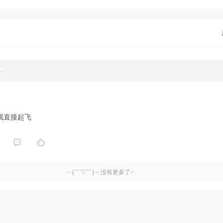
~
，我直接起飞
~ (￣▽￣) ~ 没有更多了~