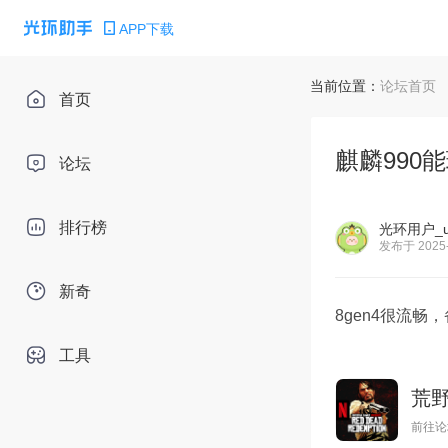
APP下载
当前位置：
论坛首页
首页
麒麟990
论坛
排行榜
光环用户_u
发布于 2025-
新奇
8gen4很流畅
工具
荒
前往论