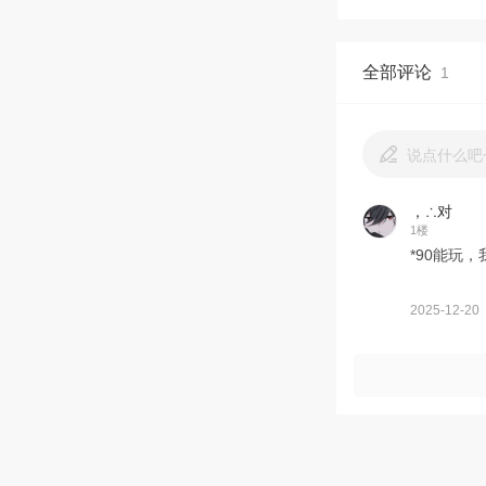
全部评论
1
说点什么吧
，∴对
1楼
*90能玩
2025-12-20