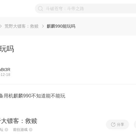
荒野大镖客：救赎
麒麟990能玩吗
能玩吗
Bt3R
12-18
，备用机麒麟990不知道能不能玩
野大镖客：救赎
分享
坛
前往游戏