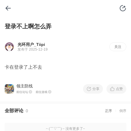
登录不上啊怎么弄
光环用户_Tiipi
关注
发布于 2025-12-19
卡在登录了上不去
领主防线
分享
点赞
前往论坛
前往游戏
全部评论
0
正序
倒序
~ (￣▽￣) ~ 没有更多了~