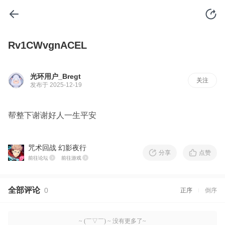
Rv1CWvgnACEL
光环用户_Bregt
关注
发布于 2025-12-19
帮整下谢谢好人一生平安
咒术回战 幻影夜行
分享
点赞
前往论坛
前往游戏
全部评论
0
正序
倒序
~ (￣▽￣) ~ 没有更多了~