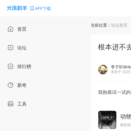
APP下载
当前位置：
论坛首页
首页
根本进不
论坛
排行榜
李子轩i8Hto
发布于 2025-
新奇
我抱着试一试的
工具
动
前往论