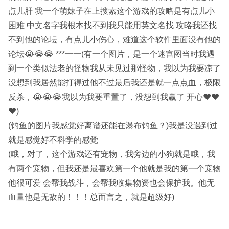
点儿肝 我一个萌妹子在上搜索这个游戏的攻略是有点儿小
困难 中文名字我根本找不到我只能用英文名找 攻略我还找
不到他的论坛，有点儿小伤心，难道这个软件里面没有他的
论坛😭😭😭 ***一一(有一个图片，是一个迷宫图当时我遇
到一个类似法老的怪物我从未见过那怪物，我以为我要凉了
没想到我居然能打得过他不过最后我还是就一点点血，极限
反杀，😭😭😭我以为我要重置了，没想到我赢了 开心❤️❤️
❤️)
(钓鱼的图片我感觉好离谱还能在瀑布钓鱼？)我是没遇到过
就是感觉好不科学的感觉
(哦，对了，这个游戏还有宠物，我旁边的小狗就是哦，我
有两个宠物，但我还是最喜欢第一个他就是我的第一个宠物
他很可爱 会帮我战斗，会帮我收集物资也会保护我。他无
血量他是无敌的！！！总而言之，就是超级好)