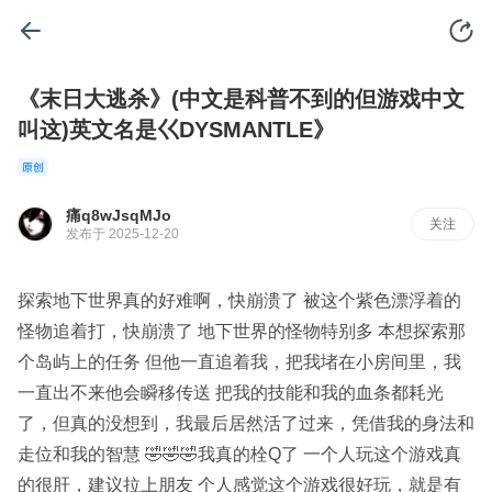
《末日大逃杀》(中文是科普不到的但游戏中文
叫这)英文名是巜DYSMANTLE》
痛q8wJsqMJo
关注
发布于 2025-12-20
探索地下世界真的好难啊，快崩溃了 被这个紫色漂浮着的
怪物追着打，快崩溃了 地下世界的怪物特别多 本想探索那
个岛屿上的任务 但他一直追着我，把我堵在小房间里，我
一直出不来他会瞬移传送 把我的技能和我的血条都耗光
了，但真的没想到，我最后居然活了过来，凭借我的身法和
走位和我的智慧 🤣🤣🤣我真的栓Q了 一个人玩这个游戏真
的很肝，建议拉上朋友 个人感觉这个游戏很好玩，就是有