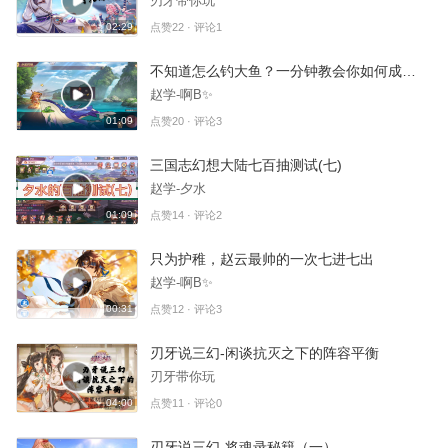
刃牙带你玩
02:29
点赞22 · 评论1
不知道怎么钓大鱼？一分钟教会你如何成为钓鱼达人
赵学-啊B✨
01:09
点赞20 · 评论3
三国志幻想大陆七百抽测试(七)
赵学-夕水
01:09
点赞14 · 评论2
只为护稚，赵云最帅的一次七进七出
赵学-啊B✨
00:31
点赞12 · 评论3
刃牙说三幻-闲谈抗灭之下的阵容平衡
刃牙带你玩
04:00
点赞11 · 评论0
刃牙说三幻-将魂录秘籍（一）