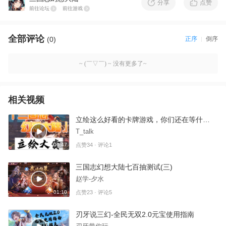
分享
点赞
前往论坛
前往游戏
全部评论
(0)
正序
倒序
~ (￣▽￣) ~ 没有更多了~
相关视频
立绘这么好看的卡牌游戏，你们还在等什么？6.24公测！！！6.24公测！！！6.24公测！！！
T_talk
00:47
点赞34 · 评论1
三国志幻想大陆七百抽测试(三)
赵学-夕水
01:10
点赞23 · 评论5
刃牙说三幻-全民无双2.0元宝使用指南