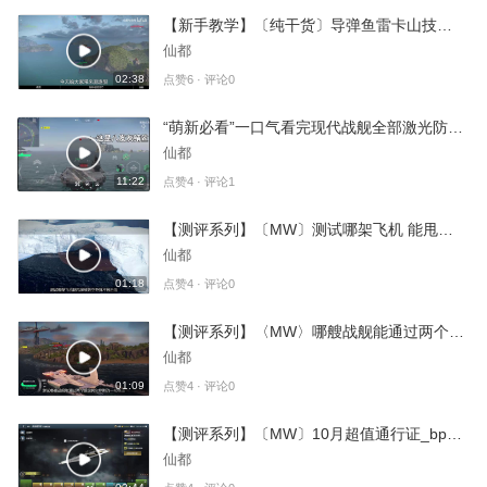
【新手教学】〔纯干货〕导弹鱼雷卡山技巧！ 看完你就是驱逐卡山大神
仙都
02:38
点赞6 · 评论0
“萌新必看”一口气看完现代战舰全部激光防空拦导测试！（结尾有对比图）
仙都
11:22
点赞4 · 评论1
【测评系列】〔MW〕测试哪架飞机 能甩掉核防空不被击落？
仙都
01:18
点赞4 · 评论0
【测评系列】〈MW〉哪艘战舰能通过两个 超级阿尔萨斯 的一轮炮击？
仙都
01:09
点赞4 · 评论0
【测评系列】〔MW〕10月超值通行证_bp新物品全面测评_国服新物品前瞻
仙都