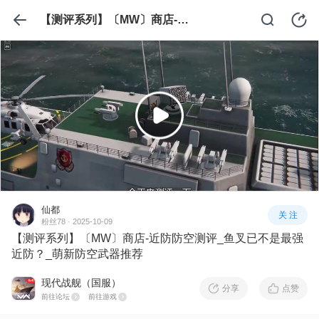
【测评系列】〔MW〕商店-近防防空测评_鱼叉已不是最强近防？_萌新防空武器推荐
仙都
关 注
粉丝78 · 2025-10-09
【测评系列】〔MW〕商店-近防防空测评_鱼叉已不是最强
近防？_萌新防空武器推荐
现代战舰（国服）
分享
点赞
前往论坛
前往游戏