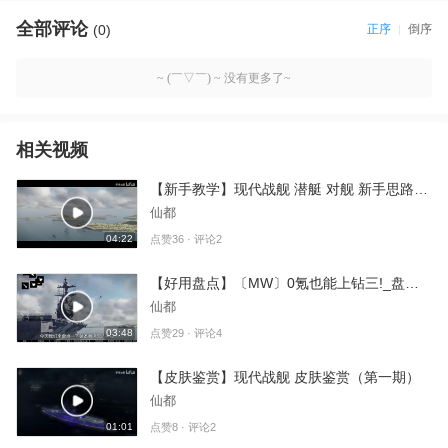
全部评论
(0)
正序
倒序
~ (￣▽￣) ~ 没有更多了~
相关视频
【新手教学】现代战舰 潜艇 对舰 新手思路讲解
仙都
04:22
点赞36 · 评论2
【好用盘点】〔MW〕0氪也能上钻三!_盘点装备商店里的神器
仙都
03:48
点赞29 · 评论4
【皮肤鉴赏】现代战舰 皮肤鉴赏（第一期）
仙都
01:01
点赞8 · 评论2