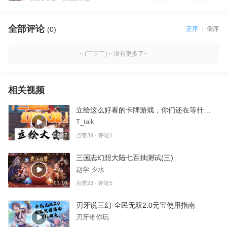
全部评论
(0)
正序
倒序
~ (￣▽￣) ~ 没有更多了~
相关视频
立绘这么好看的卡牌游戏，你们还在等什么？6.24公测！！！6.24公测！！！6.24公测！！！
T_talk
00:47
点赞34 · 评论1
三国志幻想大陆七百抽测试(三)
赵学-夕水
01:10
点赞23 · 评论5
刃牙说三幻-全民无双2.0元宝使用指南
刃牙带你玩