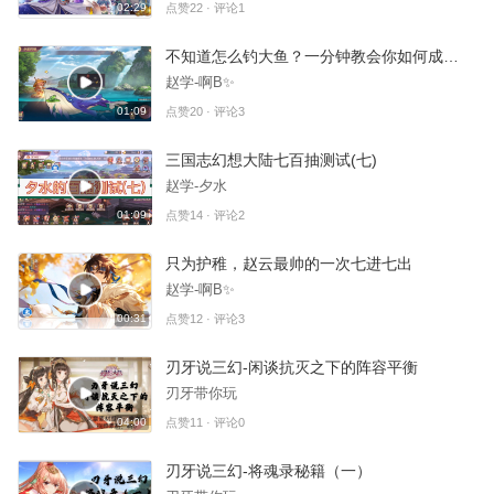
02:29
点赞22 · 评论1
不知道怎么钓大鱼？一分钟教会你如何成为钓鱼达人
赵学-啊B✨
01:09
点赞20 · 评论3
三国志幻想大陆七百抽测试(七)
赵学-夕水
01:09
点赞14 · 评论2
只为护稚，赵云最帅的一次七进七出
赵学-啊B✨
00:31
点赞12 · 评论3
刃牙说三幻-闲谈抗灭之下的阵容平衡
刃牙带你玩
04:00
点赞11 · 评论0
刃牙说三幻-将魂录秘籍（一）