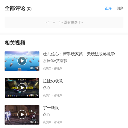
全部评论
(0)
正序
倒序
~ (￣▽￣) ~ 没有更多了~
相关视频
壮志雄心：新手玩家第一天玩法攻略教学
杰拉尔v艾露莎
06:09
点赞2 · 评论0
拉扯の极意
点心
00:55
点赞1 · 评论0
宇一鹰眼
点心
00:41
点赞0 · 评论0