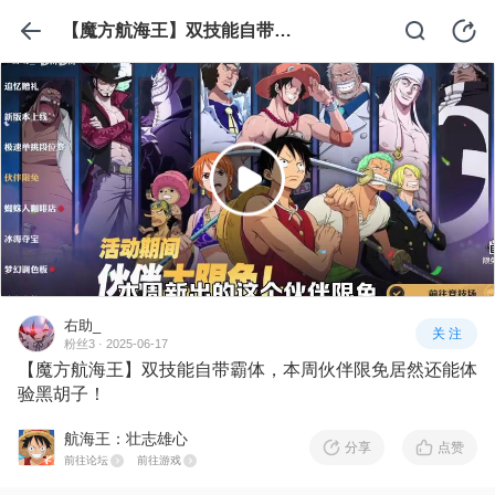
【魔方航海王】双技能自带霸体，本周伙伴限免居然还能体验黑胡子！
右助_
关 注
粉丝3 · 2025-06-17
【魔方航海王】双技能自带霸体，本周伙伴限免居然还能体
验黑胡子！
航海王：壮志雄心
分享
点赞
前往论坛
前往游戏