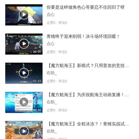
你要是这样做角色心哥要忍不住回归了呀
点心
01:07
点赞0 · 评论0
青雉终于迎来削弱！决斗场环境回暖！
点心
28:00
点赞0 · 评论0
【魔方航海王】新模式？只用普攻的竞技场？！
右助_
01:15
点赞0 · 评论0
【魔方航海王】为庆祝航海王动画复播！官方决定与壮志雄心联动！
右助_
00:36
点赞0 · 评论0
【魔方航海王】全程冰冻？！青雉实战试玩！
右助_